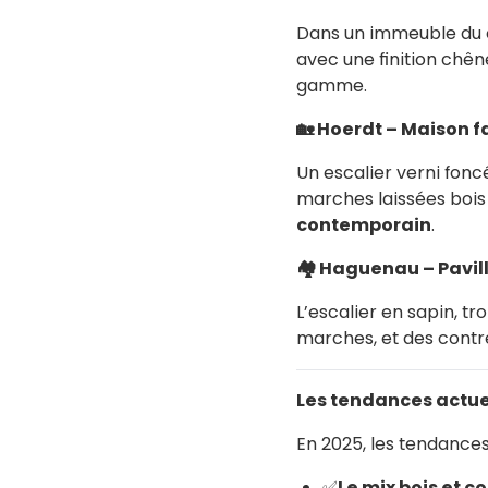
Dans un immeuble du ce
avec une finition chên
gamme.
🏡
Hoerdt – Maison f
Un escalier verni fon
marches laissées bois 
contemporain
.
🏘️
Haguenau – Pavil
L’escalier en sapin, tr
marches, et des contr
Les tendances actuel
En 2025, les tendances
✅
Le mix bois et c