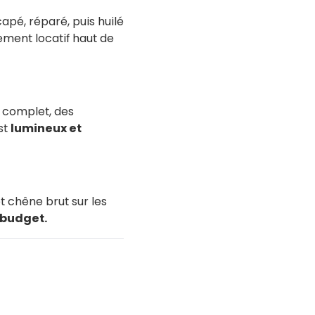
apé, réparé, puis huilé
ement locatif haut de
 complet, des
st
lumineux et
t chêne brut sur les
 budget.