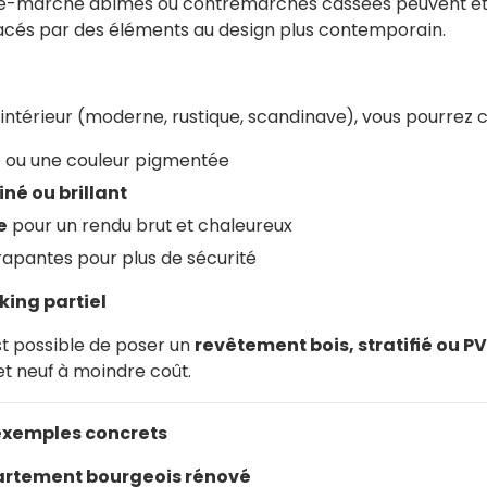
de-marche abîmés ou contremarches cassées peuvent ê
cés par des éléments au design plus contemporain.
 intérieur (moderne, rustique, scandinave), vous pourrez ch
le ou une couleur pigmentée
iné ou brillant
e
pour un rendu brut et chaleureux
érapantes pour plus de sécurité
king partiel
est possible de poser un
revêtement bois, stratifié ou P
et neuf à moindre coût.
s exemples concrets
artement bourgeois rénové