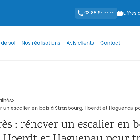
03 88 6
Offres 
* ** **
de sol
Nos réalisations
Avis clients
Contact
lités
>
r un escalier en bois à Strasbourg, Hoerdt et Haguenau p
ès : rénover un escalier en b
, Hoerdt et Haguenau pour t