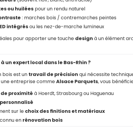
tes ou huilées
pour un rendu naturel
contraste
: marches bois / contremarches peintes
LED intégrés
ou les nez-de-marche lumineux
déales pour apporter une touche
design
à un élément arc
 à un expert local dans le Bas-Rhin ?
 bois est un
travail de précision
qui nécessite technique
nt une entreprise comme
Alsace Parquets
, vous bénéficie
 de proximité
à Hoerdt, Strasbourg ou Haguenau
 personnalisé
ent sur le
choix des finitions et matériaux
reconnu en
rénovation bois