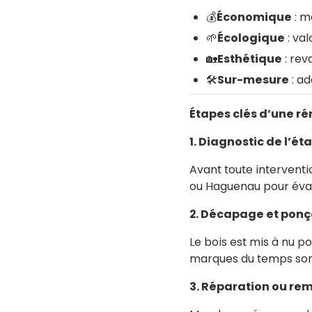
💰
Économique
: m
🌱
Écologique
: val
🏡
Esthétique
: rev
🛠️
Sur-mesure
: ad
Étapes clés d’une ré
1. Diagnostic de l’éta
Avant toute intervent
ou Haguenau pour évalu
2. Décapage et pon
Le bois est mis à nu po
marques du temps sont
3. Réparation ou re