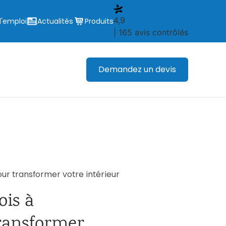
4,9
d'emploi
Actualités
Produits
| 165 avis contrôlés
Demandez un devis
our transformer votre intérieur
ois à
ransformer