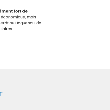
ément fort de
on économique, mais
Hoerdt ou Haguenau, de
laires.
r