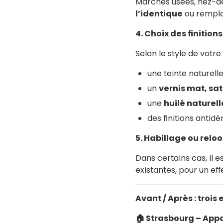
Marches usées, nez-
l’identique
ou rempla
4. Choix des finitions
Selon le style de votre
une teinte naturel
un
vernis mat, sat
une
huilé naturell
des finitions antid
5. Habillage ou reloo
Dans certains cas, il 
existantes, pour un eff
Avant / Après : troi
🏠
Strasbourg – App