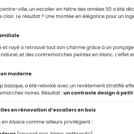
ntre-ville, un escalier en hêtre des années 50 a été déc
e clair. Le résultat ? Une montée en élégance pour un log
amiliale
cé et rayé a retrouvé tout son charme grâce à un ponçage
naturel, et des contremarches peintes en blanc. L’effet e
lon moderne
op basique, a été relooké avec un revêtement stratifié effe
emarches noires. Résultat :
un contraste design à petit
les en rénovation d’escaliers en bois
 en Alsace comme ailleurs privilégient :
ouleurs
(souvent noir, blanc, anthracite)