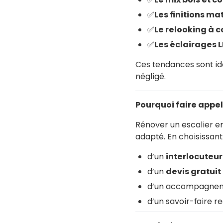
✅
Les finitions ma
✅
Le relooking à 
✅
Les éclairages 
Ces tendances sont i
négligé.
Pourquoi faire appel
Rénover un escalier en
adapté. En choisissa
d’un
interlocuteur
d’un
devis gratuit
d’un accompagnem
d’un savoir-faire 